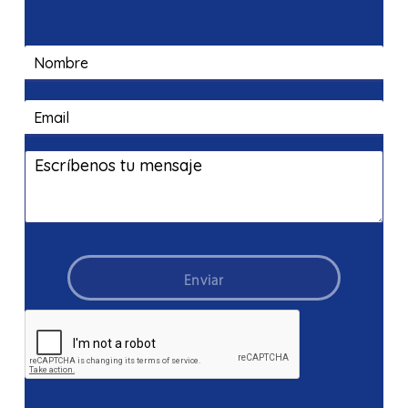
SALUD
DE
LA
FANB
Enviar