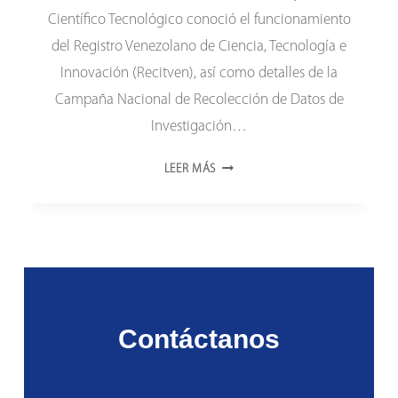
Científico Tecnológico conoció el funcionamiento
del Registro Venezolano de Ciencia, Tecnología e
Innovación (Recitven), así como detalles de la
Campaña Nacional de Recolección de Datos de
Investigación…
CONSEJO
LEER MÁS
MILITAR
CIENTÍFICO
TECNOLÓGICO
CONOCIÓ
FUNCIONAMIENTO
DEL
RECITVEN
Contáctanos