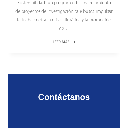
Sostenibilidad”, un programa de financiamiento
de proyectos de investigación que busca impulsar
la lucha contra la crisis climática y la promoción
de…
FINANCIARÁN
LEER MÁS
PROYECTOS
DE
INVESTIGACIÓN
AMBIENTALES
Contáctanos