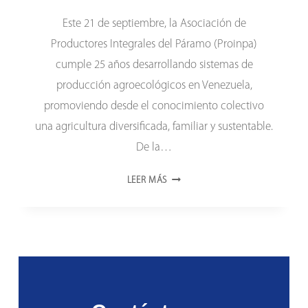
Este 21 de septiembre, la Asociación de
Productores Integrales del Páramo (Proinpa)
cumple 25 años desarrollando sistemas de
producción agroecológicos en Venezuela,
promoviendo desde el conocimiento colectivo
una agricultura diversificada, familiar y sustentable.
De la…
PROINPA
LEER MÁS
CUMPLE
25
AÑOS
DIVERSIFICANDO
LA
PRODUCCIÓN
AGRÍCOLA