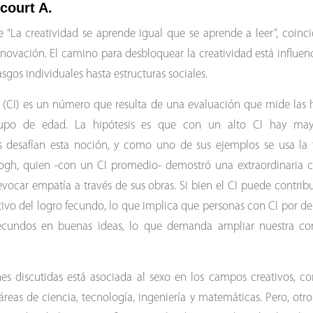
court A.
 “La creatividad se aprende igual que se aprende a leer”, coinci
nnovación. El camino para desbloquear la creatividad está influe
sgos individuales hasta estructuras sociales.
al (CI) es un número que resulta de una evaluación que mide las 
po de edad. La hipótesis es que con un alto CI hay mayo
es desafían esta noción, y como uno de sus ejemplos se usa la 
gh, quien -con un CI promedio- demostró una extraordinaria c
ocar empatía a través de sus obras. Si bien el CI puede contribu
itivo del logro fecundo, lo que implica que personas con CI por 
ecundos en buenas ideas, lo que demanda ampliar nuestra co
nes discutidas está asociada al sexo en los campos creativos, 
áreas de ciencia, tecnología, ingeniería y matemáticas. Pero, otro