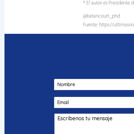
* El autor es Presidente
@betancourt_phd
Fuente: https://ultimasn