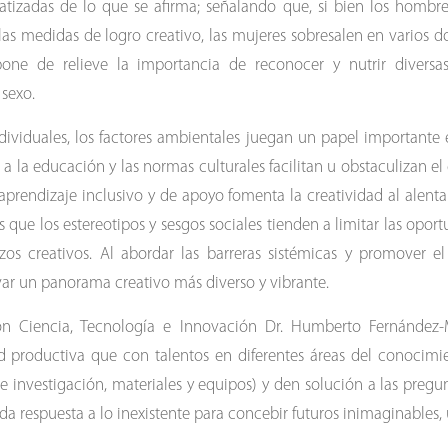
tizadas de lo que se afirma; señalando que, si bien los hombr
as medidas de logro creativo, las mujeres sobresalen en varios 
one de relieve la importancia de reconocer y nutrir diversas
sexo.
ndividuales, los factores ambientales juegan un papel importante 
so a la educación y las normas culturales facilitan u obstaculizan el
prendizaje inclusivo y de apoyo fomenta la creatividad al alenta
 que los estereotipos y sesgos sociales tienden a limitar las opor
rzos creativos. Al abordar las barreras sistémicas y promover el
ivar un panorama creativo más diverso y vibrante.
n Ciencia, Tecnología e Innovación Dr. Humberto Fernández
d productiva que con talentos en diferentes áreas del conocimi
e investigación, materiales y equipos) y den solución a las preg
da respuesta a lo inexistente para concebir futuros inimaginables, 