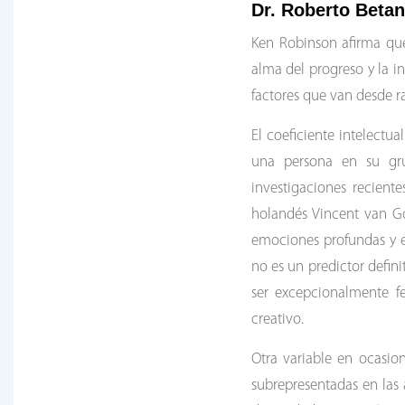
Dr. Roberto Betan
Ken Robinson afirma que
alma del progreso y la i
factores que van desde ra
El coeficiente intelectu
una persona en su gru
investigaciones recient
holandés Vincent van Go
emociones profundas y ev
no es un predictor defin
ser excepcionalmente f
creativo.
Otra variable en ocasio
subrepresentadas en las 