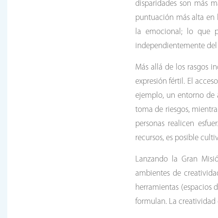
disparidades son más ma
puntuación más alta en l
la emocional; lo que p
independientemente del 
Más allá de los rasgos i
expresión fértil. El acce
ejemplo, un entorno de a
toma de riesgos, mientras
personas realicen esfue
recursos, es posible cult
Lanzando la Gran Misió
ambientes de creativida
herramientas (espacios d
formulan. La creatividad 