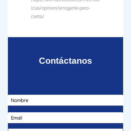
icias/opinion/arrogante-pero-
cierto/
Contáctanos