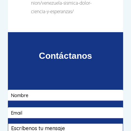
nion/venezuela-sismica-dolor-
ciencia-y-esperanzas/
Contáctanos