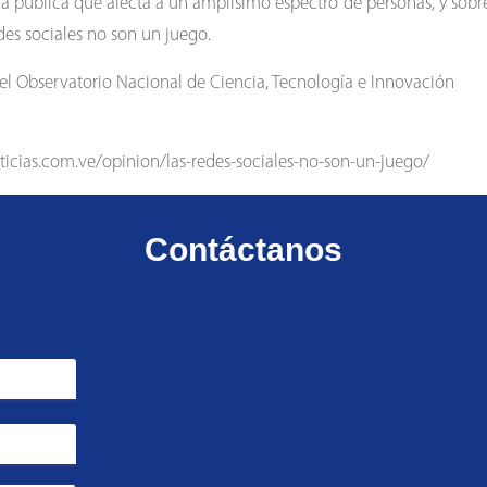
nía pública que afecta a un amplísimo espectro de personas, y sobre
des sociales no son un juego.
 del Observatorio Nacional de Ciencia, Tecnología e Innovación
oticias.com.ve/opinion/las-redes-sociales-no-son-un-juego/
Contáctanos