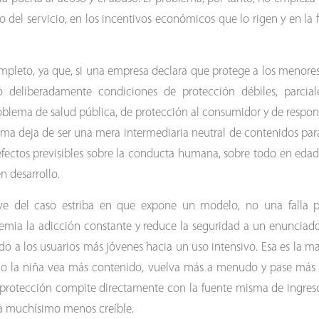
ño del servicio, en los incentivos económicos que lo rigen y en la
pleto, ya que, si una empresa declara que protege a los menores
o deliberadamente condiciones de protección débiles, parcia
blema de salud pública, de protección al consumidor y de respons
forma deja de ser una mera intermediaria neutral de contenidos pa
efectos previsibles sobre la conducta humana, sobre todo en eda
n desarrollo.
ve del caso estriba en que expone un modelo, no una falla 
emia la adicción constante y reduce la seguridad a un enunciado 
 a los usuarios más jóvenes hacia un uso intensivo. Esa es la ma
o la niña vea más contenido, vuelva más a menudo y pase más 
protección compite directamente con la fuente misma de ingresos
ta muchísimo menos creíble.