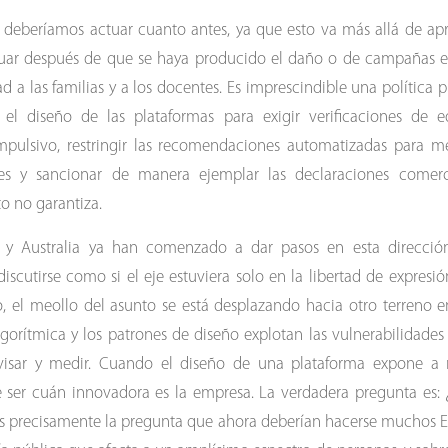
 deberíamos actuar cuanto antes, ya que esto va más allá de apr
tuar después de que se haya producido el daño o de campañas es
ad a las familias y a los docentes. Es imprescindible una política
el diseño de las plataformas para exigir verificaciones de ed
lsivo, restringir las recomendaciones automatizadas para men
tes y sancionar de manera ejemplar las declaraciones comer
o no garantiza.
 y Australia ya han comenzado a dar pasos en esta dirección
 discutirse como si el eje estuviera solo en la libertad de expres
, el meollo del asunto se está desplazando hacia otro terreno en
gorítmica y los patrones de diseño explotan las vulnerabilidades 
ervisar y medir. Cuando el diseño de una plataforma expone a 
e ser cuán innovadora es la empresa. La verdadera pregunta es: 
 es precisamente la pregunta que ahora deberían hacerse muchos E