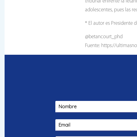
tribunal enfrente la leta
adolescentes, pues las re
* El autor es Presidente
@betancourt_phd
Fuente: https://ultimasn