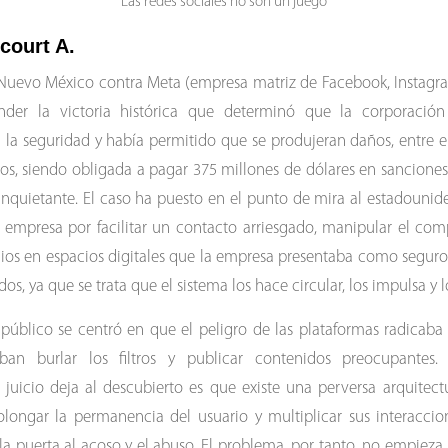
Las redes sociales no son un juego
court A.
n Nuevo México contra Meta (empresa matriz de Facebook, Instag
nder la victoria histórica que determinó que la corporaci
la seguridad y había permitido que se produjeran daños, entre el
rios, siendo obligada a pagar 375 millones de dólares en sanciones c
quietante. El caso ha puesto en el punto de mira al estadounid
la empresa por facilitar un contacto arriesgado, manipular el co
ios en espacios digitales que la empresa presentaba como seguro
os, ya que se trata que el sistema los hace circular, los impulsa y 
 público se centró en que el peligro de las plataformas radicaba
ban burlar los filtros y publicar contenidos preocupantes. 
e juicio deja al descubierto es que existe una perversa arquitect
rolongar la permanencia del usuario y multiplicar sus interaccio
a puerta al acoso y el abuso. El problema, por tanto, no empieza 