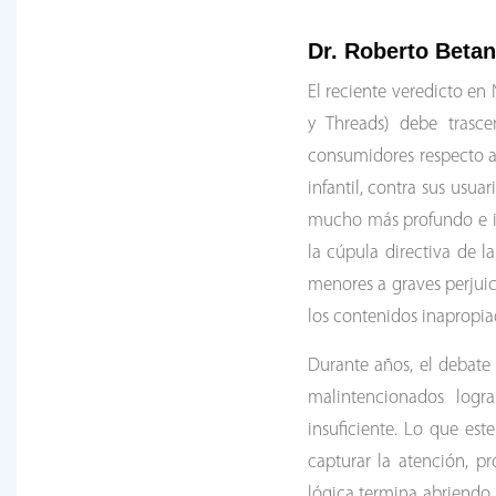
Dr. Roberto Betan
El reciente veredicto e
y Threads) debe trasce
consumidores respecto a 
infantil, contra sus usua
mucho más profundo e in
la cúpula directiva de 
menores a graves perjuic
los contenidos inapropiad
Durante años, el debate
malintencionados logra
insuficiente. Lo que est
capturar la atención, p
lógica termina abriendo l