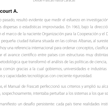
Desde Frascati hasta Caracas
court A.
 pasado, resultó evidente que medir el esfuerzo en investigación 
 dispersas o estadísticas improvisadas. En 1963, bajo la dirección
 el marco de la naciente Organización para la Cooperación y el 
a pequeña ciudad italiana situada en las colinas Albanas, al sures
oy una referencia internacional para ordenar conceptos, clasificar
 el avance científico entre países con estructuras muy distintas. 
todológica que transformó el análisis de las políticas de ciencia
 común gracias a la cual gobiernos, universidades e industrias a
dos y capacidades tecnológicas con creciente rigurosidad.
as, el Manual de Frascati perfeccionó sus criterios y amplió su al
, sospechosamente, intentaba perturbar a los sistemas a los que so
anifiesto un desafío persistente: cada país tiene realidades insti