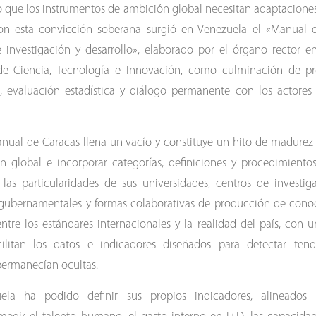
 lo que los instrumentos de ambición global necesitan adaptaciones 
Con esta convicción soberana surgió en Venezuela el «Manual d
 investigación y desarrollo», elaborado por el órgano rector en
de Ciencia, Tecnología e Innovación, como culminación de p
al, evaluación estadística y diálogo permanente con los actores
anual de Caracas llena un vacío y constituye un hito de madurez
ón global e incorporar categorías, definiciones y procedimiento
las particularidades de sus universidades, centros de investi
gubernamentales y formas colaborativas de producción de cono
ntre los estándares internacionales y la realidad del país, con 
ilitan los datos e indicadores diseñados para detectar tend
permanecían ocultas.
ela ha podido definir sus propios indicadores, alineados cu