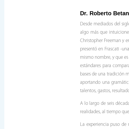
Dr. Roberto Betan
Desde mediados del siglo
algo más que intuiciones
Christopher Freeman y en
presentó en Frascati -un
mismo nombre, y que es h
estándares para comparar
bases de una tradición me
aportando una gramática
talentos, gastos, resulta
A lo largo de seis décad
realidades, al tiempo que
La experiencia puso de m