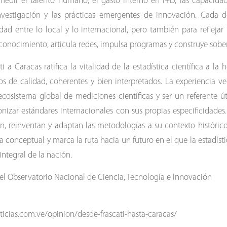
edir el talento humano, el gasto interno en I+D, las capacidades
investigación y las prácticas emergentes de innovación. Cada d
dad entre lo local y lo internacional, pero también para reflejar 
conocimiento, articula redes, impulsa programas y construye sobera
ti a Caracas ratifica la vitalidad de la estadística científica a la 
os de calidad, coherentes y bien interpretados. La experiencia 
osistema global de mediciones científicas y ser un referente úti
nizar estándares internacionales con sus propias especificidade
, reinventan y adaptan las metodologías a su contexto histórico
 conceptual y marca la ruta hacia un futuro en el que la estadíst
integral de la nación.
 del Observatorio Nacional de Ciencia, Tecnología e Innovación
oticias.com.ve/opinion/desde-frascati-hasta-caracas/