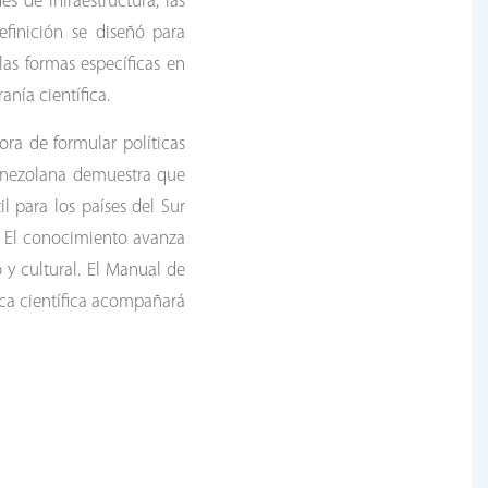
 de infraestructura, las
efinición se diseñó para
las formas específicas en
nía científica.
hora de formular políticas
venezolana demuestra que
l para los países del Sur
s. El conocimiento avanza
 y cultural. El Manual de
ica científica acompañará