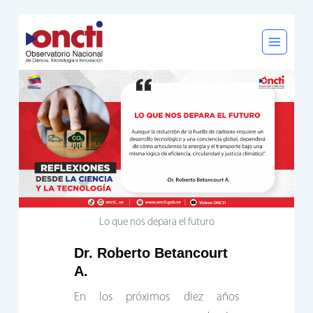
Saltar
al
contenido
Lo que nos depara el futuro
Dr. Roberto Betancourt
A.
En los próximos diez años