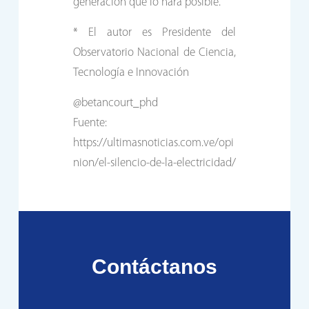
generación que lo hará posible.
* El autor es Presidente del
Observatorio Nacional de Ciencia,
Tecnología e Innovación
@betancourt_phd
Fuente:
https://ultimasnoticias.com.ve/opi
nion/el-silencio-de-la-electricidad/
Contáctanos