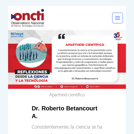
Saltar
al
contenido
Apartheid científico
Dr. Roberto Betancourt
A.
Consistentemente, la ciencia se ha