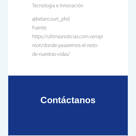
Tecnología e Innovación
@betancourt_phd
Fuente:
https://ultimasnoticias.com.ve/opi
nion/donde-pasaremos-el-resto-
de-nuestras-vidas/
Contáctanos