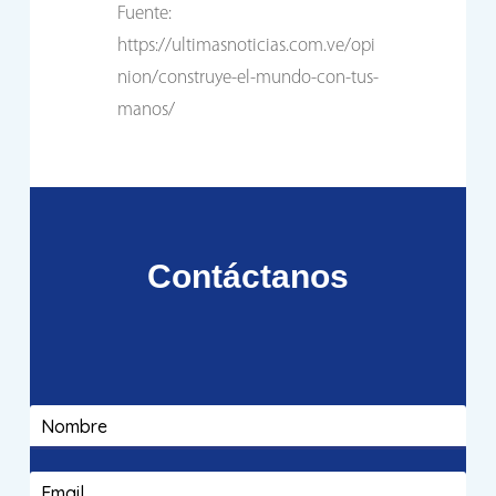
Fuente:
https://ultimasnoticias.com.ve/opi
nion/construye-el-mundo-con-tus-
manos/
Contáctanos