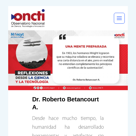
Saltar
al
contenido
Dr. Roberto Betancourt
A.
Desde hace mucho tiempo, la
humanidad ha desarrollado