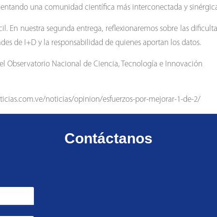
mentando una comunidad científica más interconectada y sinérgica
il. En nuestra segunda entrega, reflexionaremos sobre las dificu
ades de I+D y la responsabilidad de quienes aportan los datos.
 del Observatorio Nacional de Ciencia, Tecnología e Innovación
oticias.com.ve/noticias/opinion/esfuerzos-por-mejorar-1-de-2/
Contáctanos