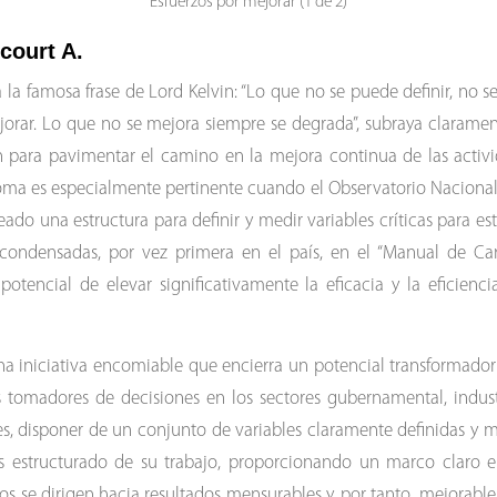
Esfuerzos por mejorar (1 de 2)
court A.
a la famosa frase de Lord Kelvin: “Lo que no se puede definir, no 
orar. Lo que no se mejora siempre se degrada”, subraya clarament
n para pavimentar el camino en la mejora continua de las activi
xioma es especialmente pertinente cuando el Observatorio Nacional
ado una estructura para definir y medir variables críticas para e
 condensadas, por vez primera en el país, en el “Manual de Ca
potencial de elevar significativamente la eficacia y la eficienci
una iniciativa encomiable que encierra un potencial transformado
 tomadores de decisiones en los sectores gubernamental, industri
es, disponer de un conjunto de variables claramente definidas y
 estructurado de su trabajo, proporcionando un marco claro e
s se dirigen hacia resultados mensurables y, por tanto, mejorable