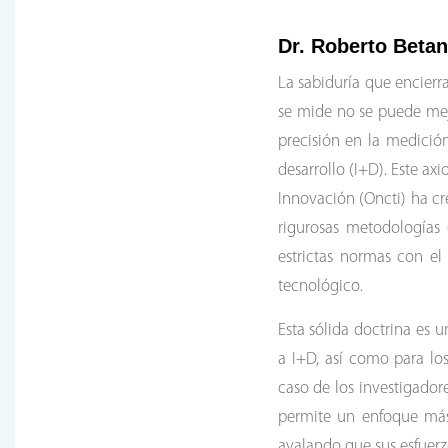
Dr. Roberto Betan
La sabiduría que encierr
se mide no se puede mej
precisión en la medició
desarrollo (I+D). Este a
Innovación (Oncti) ha cre
rigurosas metodologías
estrictas normas con el 
tecnológico.
Esta sólida doctrina es 
a I+D, así como para los
caso de los investigador
permite un enfoque más
avalando que sus esfuerzo