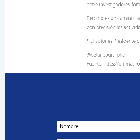
entre investigadores, fo
Pero no es un camino fác
con precisión las activid
* El autor es Presidente
@betancourt_phd
Fuente: https://ultimasn