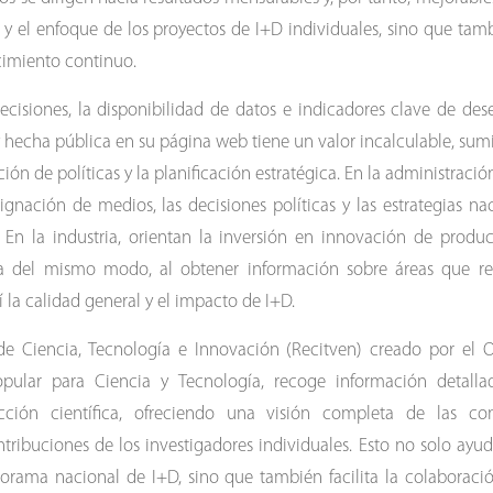
d y el enfoque de los proyectos de I+D individuales, sino que ta
cimiento continuo.
ecisiones, la disponibilidad de datos e indicadores clave de d
 y hecha pública en su página web tiene un valor incalculable, sum
ión de políticas y la planificación estratégica. En la administraci
signación de medios, las decisiones políticas y las estrategias na
. En la industria, orientan la inversión en innovación de product
icia del mismo modo, al obtener información sobre áreas que r
 la calidad general y el impacto de I+D.
de Ciencia, Tecnología e Innovación (Recitven) creado por el 
opular para Ciencia y Tecnología, recoge información detalla
cción científica, ofreciendo una visión completa de las com
tribuciones de los investigadores individuales. Esto no solo ayud
norama nacional de I+D, sino que también facilita la colaboraci