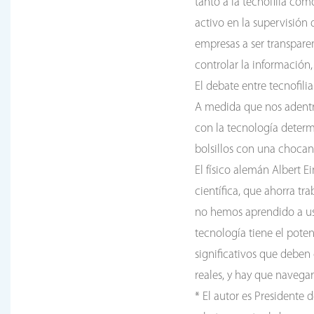
tanto a la tecnofilia co
activo en la supervisión 
empresas a ser transparen
controlar la información,
El debate entre tecnofili
A medida que nos adentr
con la tecnología determi
bolsillos con una chocan
El físico alemán Albert E
científica, que ahorra tr
no hemos aprendido a us
tecnología tiene el poten
significativos que deben 
reales, y hay que navegar
* El autor es Presidente