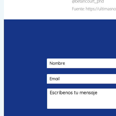
@betancourt_phd
Fuente: https://ultimasno