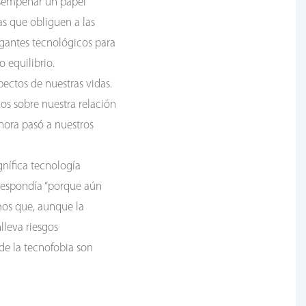
esempeñar un papel
as que obliguen a las
igantes tecnológicos para
o equilibrio.
pectos de nuestras vidas.
s sobre nuestra relación
ahora pasó a nuestros
gnífica tecnología
y respondía “porque aún
mos que, aunque la
lleva riesgos
de la tecnofobia son