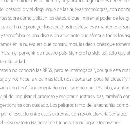
mo a la tecnofobia. El Gobierno y organismos reguladores deben d
del desarrollo y el despliegue de las nuevas tecnologías, con norm
tes sobre cómo utilizan los datos, o que limiten el poder de los g
 con el fin de proteger los derechos individuales y mantener el san
a y tecnofobia es una discusión acuciante que afecta a todos los as
amos en la nueva era que construimos, las decisiones que tomemo
narán el porvenir de nuestro país. Siempre ha sido así, solo que 
te ubicuidad.
instein no conoció las RRSS, pero se interrogaba “¿por qué esta ma
abajo y nos hace la vida más fácil, nos aporta tan poca felicidad?” 
arla con tino”, fundamentado en el camino que señalaba, asenta
cial de impulsar el progreso y mejorar nuestras vidas, también con
gestionarse con cuidado. Los peligros tanto de la tecnofilia como 
 por el espacio entre estos extremos con revolucionaria sensatez.
 del Observatorio Nacional de Ciencia, Tecnología e Innovación