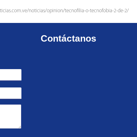
ticias.com.ve/noticias/opinion/tecnofilia-o-tecnofobia-2-de-2/
Contáctanos