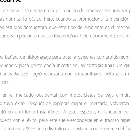
court A.
s de trabajo se centra en la promoción de prácticas seguras: ser 
las normas, lo básico. Pero, cuando se promociona la invención
os estudios demuestran que este tipo de ambiente es el menos 
dores son personas que se desempeñan, heterodoxamente, en amb
na bañera de hidromasaje para tratar a personas con artritis reuma
queño y poca gente podía invertir en las costosas tinas. Un giro
manos Jacuzzi, logró relanzarla con extraordinario éxito a u
 alta.
 en el mercado occidental con motocicletas de baja cilindr
o tuvo éxito. Después de explorar mejor el mercado, volvieron
rtió en un triunfo instantáneo. A este respecto, el fundador d
ueña con el éxito; pero este suele esconderse en el fracaso repet
e tu trabajo y 99 % de la disciplina y constancia que emerge del fra