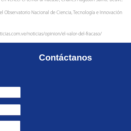
 del Observatorio Nacional de Ciencia, Tecnología e Innovación
ticias.com.ve/noticias/opinion/el-valor-del-fracaso/
Contáctanos