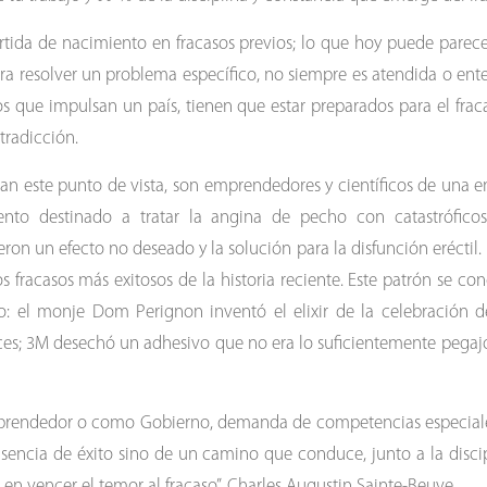
artida de nacimiento en fracasos previos; lo que hoy puede parec
 resolver un problema específico, no siempre es atendida o ente
s que impulsan un país, tienen que estar preparados para el frac
tradicción.
ran este punto de vista, son emprendedores y científicos de una
o destinado a tratar la angina de pecho con catastróficos 
ron un efecto no deseado y la solución para la disfunción eréctil.
s fracasos más exitosos de la historia reciente. Este patrón se c
o: el monje Dom Perignon inventó el elixir de la celebración
ces; 3M desechó un adhesivo que no era lo suficientemente pegaj
rendedor o como Gobierno, demanda de competencias especiales
sencia de éxito sino de un camino que conduce, junto a la discipl
te en vencer el temor al fracaso”, Charles Augustin Sainte-Beuve.