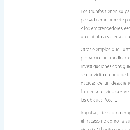
Los triunfos tienen su p
pensada exactamente para
y los emprendedores, eso
una fabulosa y cierta con
Otros ejemplos que ilust
probaban un medicament
investigaciones consiguie
se convirtió en uno de lo
nacidas de un desaciert
fermentar el vino dos ve
las ubicuas Post-it.
Impulsar, bien como emp
el fracaso no como la au
victoria. “El éxito consis