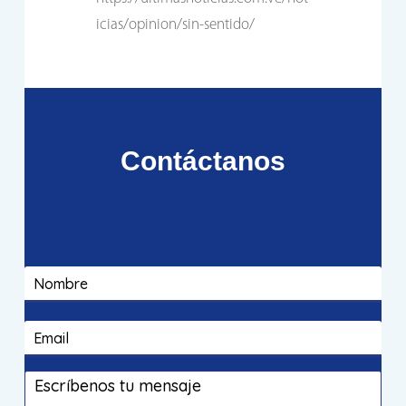
icias/opinion/sin-sentido/
Contáctanos