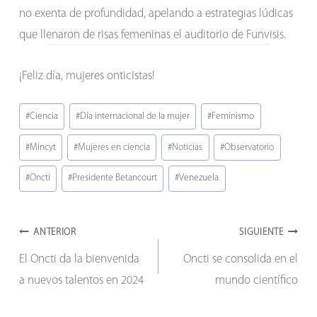
no exenta de profundidad, apelando a estrategias lúdicas
que llenaron de risas femeninas el auditorio de Funvisis.
¡Feliz día, mujeres onticistas!
Etiquetas
#
Ciencia
#
Día internacional de la mujer
#
Feminismo
de
#
Mincyt
#
Mujeres en ciencia
#
Noticias
#
Observatorio
la
entrada:
#
Oncti
#
Presidente Betancourt
#
Venezuela
Navegación
ANTERIOR
SIGUIENTE
El Oncti da la bienvenida
Oncti se consolida en el
de
a nuevos talentos en 2024
mundo científico
entradas